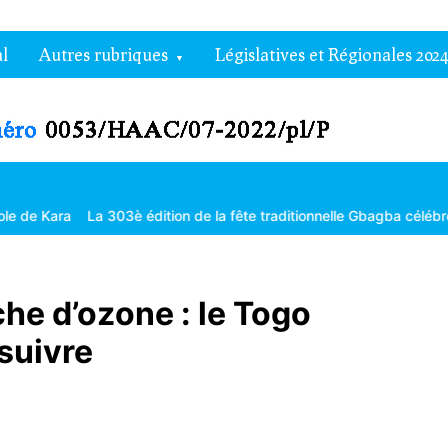
l
Autres rubriques
Législatives et Régionales 2024
La 303è édition de la fête traditionnelle Gbagba célébrée dans la f
he d’ozone : le Togo
 suivre