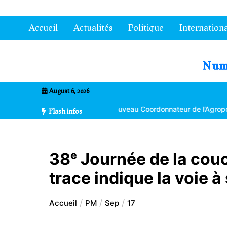
Aller
au
Accueil
Actualités
Politique
Internationa
contenu
7entrional
August 6, 2026
oma Bikpéta nommé nouveau Coordonnateur de l’Agropole de Kara
Flash infos
38ᵉ Journée de la couc
trace indique la voie à
Accueil
PM
Sep
17