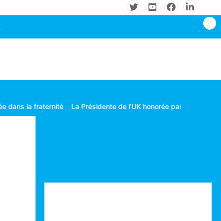
raternité
La Présidente de l’UK honorée par le CAMES
Les grande
Technologie