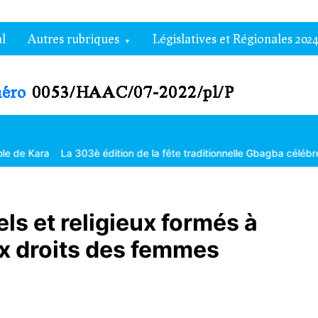
l
Autres rubriques
Législatives et Régionales 2024
La 303è édition de la fête traditionnelle Gbagba célébrée dans la f
ls et religieux formés à
aux droits des femmes