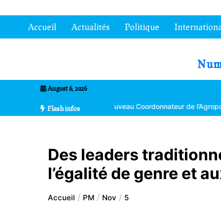
Aller
au
Accueil
Actualités
Politique
Internationa
contenu
7entrional
August 6, 2026
oma Bikpéta nommé nouveau Coordonnateur de l’Agropole de Kara
Flash infos
Des leaders traditionne
l’égalité de genre et 
Accueil
PM
Nov
5