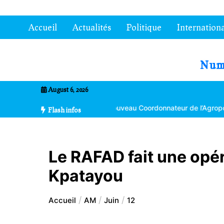
Aller
au
Accueil
Actualités
Politique
Internationa
contenu
7entrional
August 6, 2026
oma Bikpéta nommé nouveau Coordonnateur de l’Agropole de Kara
Flash infos
Le RAFAD fait une opé
Kpatayou
Accueil
AM
Juin
12