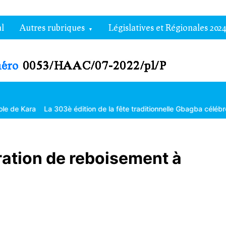
l
Autres rubriques
Législatives et Régionales 2024
La 303è édition de la fête traditionnelle Gbagba célébrée dans la f
ration de reboisement à