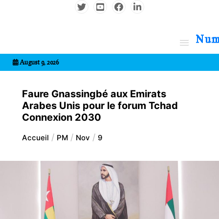
Aller
au
contenu
7entrional
August 9, 2026
Faure Gnassingbé aux Emirats
Arabes Unis pour le forum Tchad
Connexion 2030
Accueil
PM
Nov
9