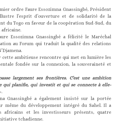
remier ordre Faure Essozimna Gnassingbé, Président
lustre l’esprit d’ouverture et de solidarité de la
ent du Togo en faveur de la coopération Sud-Sud, du
africaine.
Faure Essozimna Gnassingbé a félicité le Maréchal
tion au Forum qui traduit la qualité des relations
N’Djamena.
ar cette ambitieuse rencontre qui met en lumière les
ntale fondée sur la connexion, la souveraineté et
passe largement ses frontières. C’est une ambition
 qui planifie, qui investit et qui se connecte à elle-
».
na Gnassingbé a également insisté sur la portée
ur même du développement intégré du Sahel. Il a
s africains et les investisseurs présents, quatre
nitiative tchadienne.