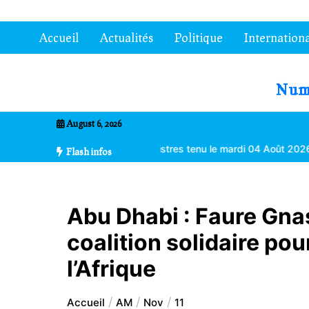
Aller
au
Accueil
Actualités
Politique
Internationa
contenu
7entrional
August 6, 2026
eil des ministres tenu le mardi 04 Août 2026 à Lomé
Anakoma Bik
Flash infos
Abu Dhabi : Faure Gna
coalition solidaire po
l’Afrique
Accueil
AM
Nov
11