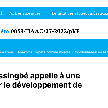
l
Autres rubriques
Législatives et Régionales 2024
péta nommé nouveau Coordonnateur de l’Agropole de Kara
La 303
ssingbé appelle à une
ur le développement de