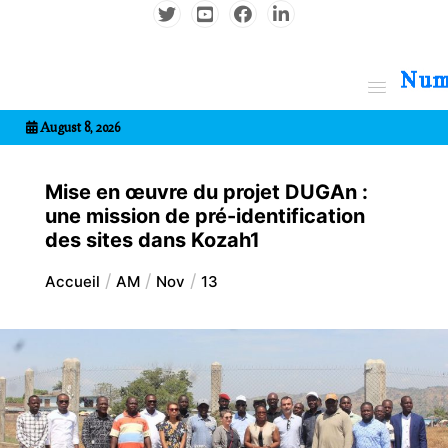
Aller
au
contenu
7entrional
August 8, 2026
Mise en œuvre du projet DUGAn :
une mission de pré-identification
des sites dans Kozah1
Accueil
AM
Nov
13