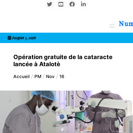
Aller
au
contenu
7entrional
August 5, 2026
Opération gratuite de la cataracte
lancée à Atalotè
Accueil
PM
Nov
16