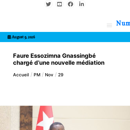
Aller
au
contenu
7entrional
August 9, 2026
Faure Essozimna Gnassingbé
chargé d’une nouvelle médiation
Accueil
PM
Nov
29