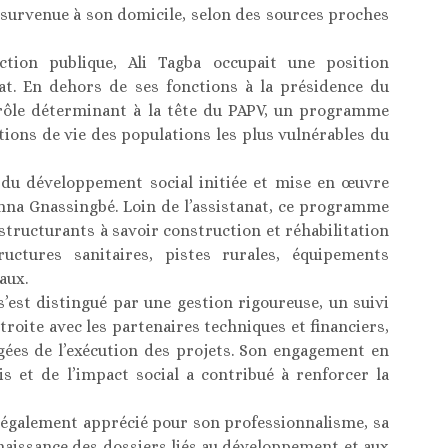
 survenue à son domicile, selon des sources proches
action publique, Ali Tagba occupait une position
tat. En dehors de ses fonctions à la présidence du
n rôle déterminant à la tête du PAPV, un programme
tions de vie des populations les plus vulnérables du
du développement social initiée et mise en œuvre
imna Gnassingbé. Loin de l’assistanat, ce programme
structurants à savoir construction et réhabilitation
tructures sanitaires, pistes rurales, équipements
aux.
s’est distingué par une gestion rigoureuse, un suivi
troite avec les partenaires techniques et financiers,
rgées de l’exécution des projets. Son engagement en
is et de l’impact social a contribué à renforcer la
it également apprécié pour son professionnalisme, sa
nnaissance des dossiers liés au développement et aux