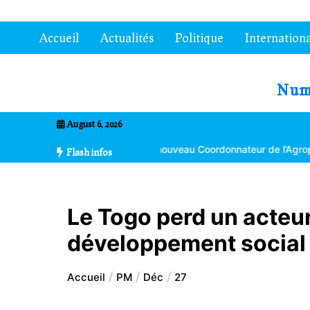
Aller
au
Accueil
Actualités
Politique
Internationa
contenu
7entrional
August 6, 2026
oma Bikpéta nommé nouveau Coordonnateur de l’Agropole de Kara
Flash infos
Le Togo perd un acteu
développement social
Accueil
PM
Déc
27