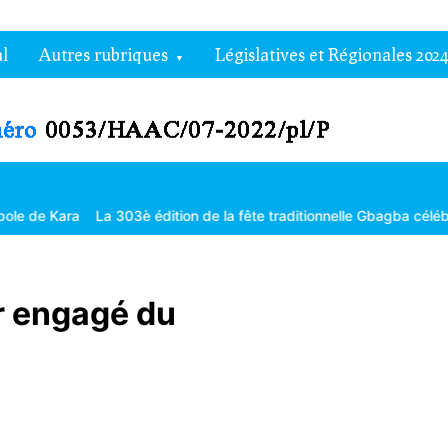
l
Autres rubriques
Législatives et Régionales 2024
La 303è édition de la fête traditionnelle Gbagba célébrée dans la fr
r engagé du