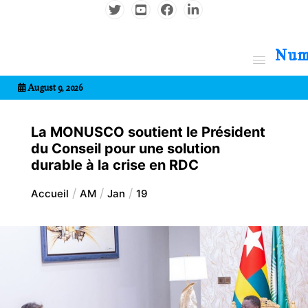
Aller
au
contenu
7entrional
August 9, 2026
La MONUSCO soutient le Président
du Conseil pour une solution
durable à la crise en RDC
Accueil
AM
Jan
19