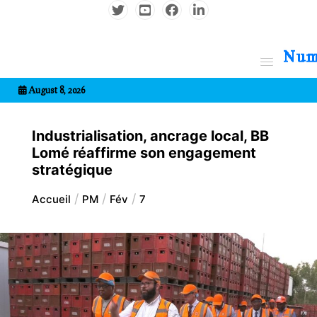
Aller
au
contenu
7entrional
August 8, 2026
Industrialisation, ancrage local, BB
Lomé réaffirme son engagement
stratégique
Accueil
PM
Fév
7