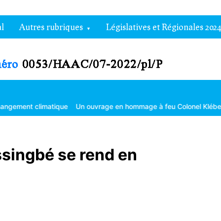
l
Autres rubriques
Législatives et Régionales 2024
matique
Un ouvrage en hommage à feu Colonel Kléber Dadjo
Gouve
singbé se rend en