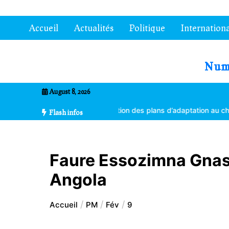
Aller
au
Accueil
Actualités
Politique
Internationa
contenu
7entrional
August 8, 2026
 formés à la vulgarisation des plans d’adaptation au changement cli
Flash infos
Faure Essozimna Gnas
Angola
Accueil
PM
Fév
9