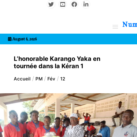
Aller
au
contenu
7entrional
August 6, 2026
L’honorable Karango Yaka en
tournée dans la Kéran 1
Accueil
PM
Fév
12