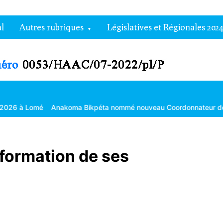
l
Autres rubriques
Législatives et Régionales 2024
Anakoma Bikpéta nommé nouveau Coordonnateur de l’Agropole d
 formation de ses