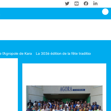
e Kara
La 303è édition de la fête traditionnelle Gbagba célébrée da
Technologie