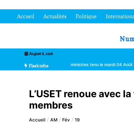
Aller
au
Accueil
Actualités
Politique
Internationa
contenu
7entrional
August 6, 2026
isions du Conseil des ministres tenu le mardi 04 Août 2026 à Lomé
Flash infos
L’USET renoue avec la
membres
Accueil
AM
Fév
19