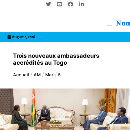
Aller
au
contenu
7entrional
August 8, 2026
Trois nouveaux ambassadeurs
accrédités au Togo
Accueil
AM
Mar
5