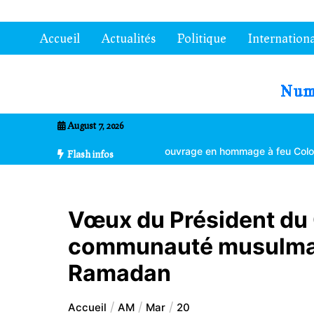
Aller
au
Accueil
Actualités
Politique
Internationa
contenu
7entrional
August 7, 2026
ement climatique
Un ouvrage en hommage à feu Colonel Kléber Da
Flash infos
Vœux du Président du 
communauté musulman
Ramadan
Accueil
AM
Mar
20