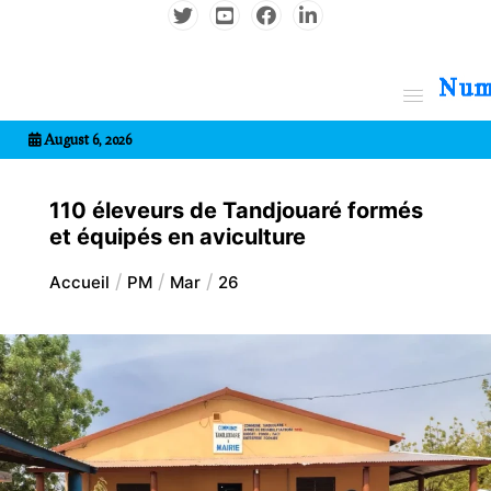
Aller
au
contenu
7entrional
August 6, 2026
110 éleveurs de Tandjouaré formés
et équipés en aviculture
Accueil
PM
Mar
26