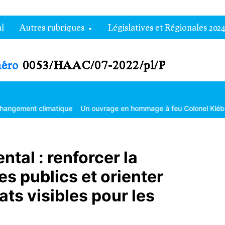
l
Autres rubriques
Législatives et Régionales 2024
 climatique
Un ouvrage en hommage à feu Colonel Kléber Dadjo
tal : renforcer la
s publics et orienter
tats visibles pour les