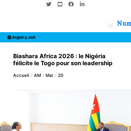
Aller
au
contenu
7entrional
August 9, 2026
Biashara Africa 2026 : le Nigéria
félicite le Togo pour son leadership
Accueil
AM
Mai
20