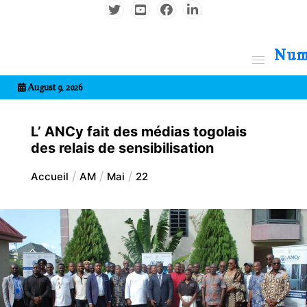
Aller
au
contenu
7entrional
August 9, 2026
L’ ANCy fait des médias togolais
des relais de sensibilisation
Accueil
AM
Mai
22