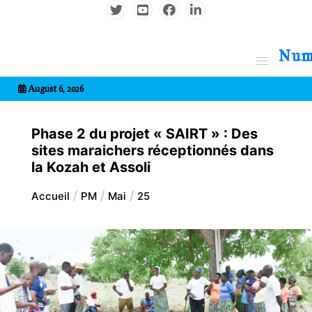
Aller
au
contenu
7entrional
August 6, 2026
Phase 2 du projet « SAIRT » : Des
sites maraichers réceptionnés dans
la Kozah et Assoli
Accueil
PM
Mai
25