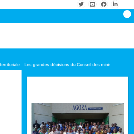
ndes décisions du Conseil des ministres tenu le mardi 04 Août 202
Technologie