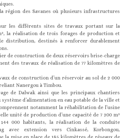
iques.
la région des Savanes où plusieurs infrastructures
ur les différents sites de travaux portant sur la
³, la réalisation de trois forages de production et
de distribution, destinés à renforcer durablement
ons.
tier de construction de deux réservoirs brise-charge
ment des travaux de réalisation de 77 kilomètres de
avaux de construction d’un réservoir au sol de 2 000
 reliant Nanergou à Timbou.
rrage de Dalwak ainsi que les principaux chantiers
système d’alimentation en eau potable de la ville et
 comprennent notamment la réhabilitation de l’usine
elle unité de production d’une capacité de 7 200 m³
144 000 habitants, la réalisation de la conduite
aong avec extension vers Cinkassé, Korbongou,
e la mise en place de 185 kilomètres de réseaux de