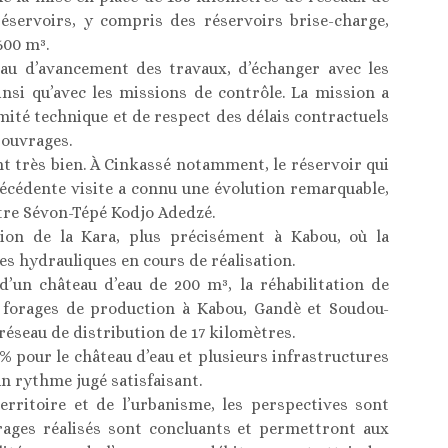
réservoirs, y compris des réservoirs brise-charge,
600 m³.
eau d’avancement des travaux, d’échanger avec les
insi qu’avec les missions de contrôle. La mission a
rmité technique et de respect des délais contractuels
 ouvrages.
t très bien. À Cinkassé notamment, le réservoir qui
récédente visite a connu une évolution remarquable,
istre Sévon-Tépé Kodjo Adedzé.
gion de la Kara, plus précisément à Kabou, où la
es hydrauliques en cours de réalisation.
d’un château d’eau de 200 m³, la réhabilitation de
ois forages de production à Kabou, Gandè et Soudou-
réseau de distribution de 17 kilomètres.
% pour le château d’eau et plusieurs infrastructures
un rythme jugé satisfaisant.
rritoire et de l’urbanisme, les perspectives sont
rages réalisés sont concluants et permettront aux