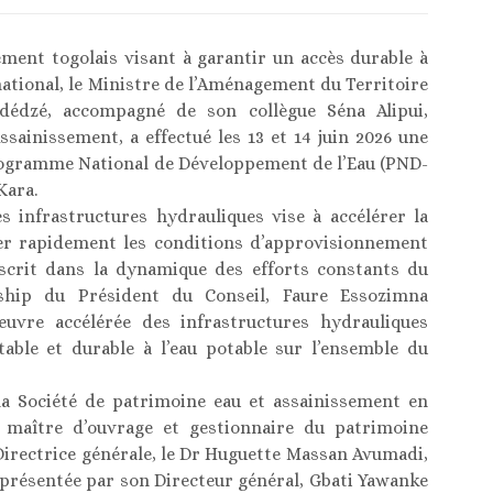
ement togolais visant à garantir un accès durable à
 national, le Ministre de l’Aménagement du Territoire
dédzé, accompagné de son collègue Séna Alipui,
ssainissement, a effectué les 13 et 14 juin 2026 une
rogramme National de Développement de l’Eau (PND-
Kara.
s infrastructures hydrauliques vise à accélérer la
rer rapidement les conditions d’approvisionnement
inscrit dans la dynamique des efforts constants du
rship du Président du Conseil, Faure Essozimna
uvre accélérée des infrastructures hydrauliques
table et durable à l’eau potable sur l’ensemble du
 la Société de patrimoine eau et assainissement en
, maître d’ouvrage et gestionnaire du patrimoine
 Directrice générale, le Dr Huguette Massan Avumadi,
représentée par son Directeur général, Gbati Yawanke