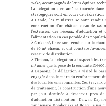
Wake, accompagnés de leurs équipes techn
La délégation a entamé sa tournée dans 
stratégiques sont en cours de réalisation.
À Gando, les ministres se sont rendus s
construction d’un château d’eau de 150 m
l’extension des réseaux d’adduction et 
l’alimentation en eau potable des populati
À Cinkassé, ils se sont rendus sur le chan
de 50 m³ chacun et ont constaté l’avance
réseaux de distribution.
À Timbou, la délégation a inspecté les tr
m³ ainsi que la pose de la conduite DN400
À Dapaong, la délégation a visité le ba
engagés dans le cadre du renforcement du 
des localités environnantes. Ces travaux
de traitement, la construction d’une nouv
par jour destinée à desservir près de 
d’adduction-distribution Dalwak–Dap
Tandjouaré, Bombouaka et Bogou, ainsi qu