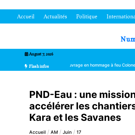
Aller
au
Accueil
Actualités
Politique
Internationa
contenu
7entrional
August 7, 2026
imatique
Un ouvrage en hommage à feu Colonel Kléber Dadjo
Gouv
Flash infos
PND-Eau : une mission 
accélérer les chantier
Kara et les Savanes
Accueil
AM
Juin
17