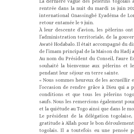
La dernière vague des pèlerins togolais 
rentrée dans la nuit du mardi 16 juin 20
international Gnassingbé Eyadéma de Lom
retour entamée le 9 juin.
À leur descente d’avion, les pèlerins on
l’administration territoriale, de la gouve
Awaté Hodabalo. Il était accompagné du dire
de l’imam principal de la Maison du Hadj 
Au nom du Président du Conseil, Faure E
souhaité la bienvenue aux pèlerins et l
pendant leur séjour en terre sainte.
« Nous sommes heureux de les accueillir et
l’occasion de rendre grâce à Dieu qui a
conditions et que tous les pèlerins togo
saufs. Nous les remercions également pour 
et la quiétude au Togo ainsi que dans le mo
Le président de la délégation togolaise
gratitude à Allah pour le bon déroulement 
togolais. Il a toutefois eu une pensée 