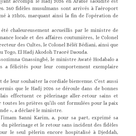
ayant accompli le Hadj 2026 en Arabie saoudite est
26. 360 fidèles musulmans sont arrivés à l’aéroport
é à 23h05, marquant ainsi la fin de l’opération de
t été chaleureusement accueillis par le ministre de
rnance locale et des affaires coutumières, le Colonel
cteur des Cultes, le Colonel Béléï Bédiani, ainsi que
au Togo, El Hadj Akodoh Traoré Daouda.
ssozimna Gnassingbé, le ministre Awaté Hodabalo a
es a félicités pour leur comportement exemplaire
 de leur souhaiter la cordiale bienvenue. C’est aussi
 permis que le Hadj 2026 se déroule dans de bonnes
lais effectuent ce pèlerinage aller-retour sains et
toutes les prières qu’ils ont formulées pour la paix
nde », a déclaré le ministre.
, l’imam Sanni Karim, a, pour sa part, exprimé sa
du pèlerinage et le retour sans incident des fidèles
pour le seul pèlerin encore hospitalisé à Djeddah,