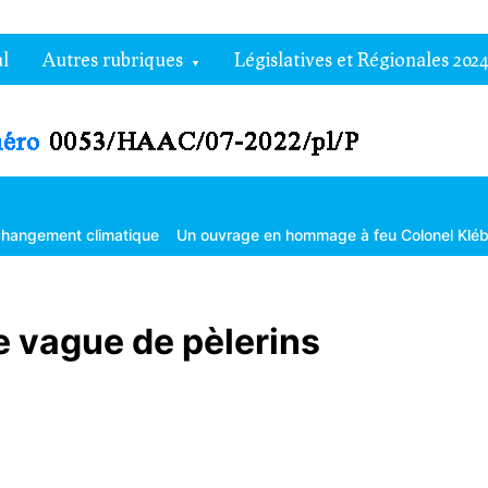
l
Autres rubriques
Législatives et Régionales 2024
limatique
Un ouvrage en hommage à feu Colonel Kléber Dadjo
Gou
e vague de pèlerins