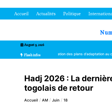
Aller
au
Accueil
Actualités
Politique
Internationa
contenu
7entrional
August 9, 2026
es formés à la vulgarisation des plans d’adaptation au changement c
Flash infos
Hadj 2026 : La dernièr
togolais de retour
Accueil
AM
Juin
18