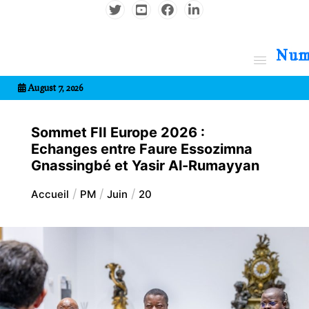
Aller
au
contenu
7entrional
August 7, 2026
Sommet FII Europe 2026 :
Echanges entre Faure Essozimna
Gnassingbé et Yasir Al-Rumayyan
Accueil
PM
Juin
20