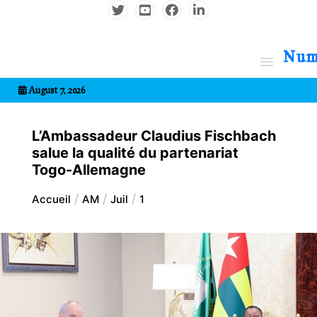
Aller
au
contenu
7entrional
August 7, 2026
L’Ambassadeur Claudius Fischbach
salue la qualité du partenariat
Togo-Allemagne
Accueil
AM
Juil
1