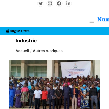
Aller
au
contenu
7entrional
August 7, 2026
Industrie
Accueil
Autres rubriques