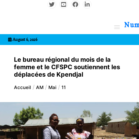
Aller
au
contenu
7entrional
August 6, 2026
Le bureau régional du mois de la
femme et le CFSPC soutiennent les
déplacées de Kpendjal
Accueil
AM
Mai
11