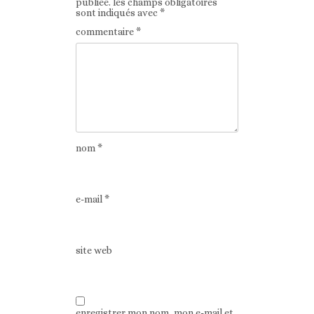
publiée.
les champs obligatoires
sont indiqués avec
*
commentaire
*
nom
*
e-mail
*
site web
enregistrer mon nom, mon e-mail et