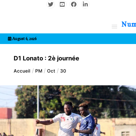
Aller
au
contenu
7entrional
August 6, 2026
D1 Lonato : 2è journée
Accueil
PM
Oct
30