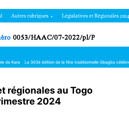
l
Autres rubriques
Législatives et Régionales 2024
a
La 303è édition de la fête traditionnelle Gbagba célébrée dans la 
 et régionales au Togo
 trimestre 2024