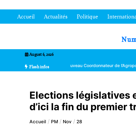
Aller
au
Accueil
Actualités
Politique
Internationa
contenu
7entrional
August 6, 2026
koma Bikpéta nommé nouveau Coordonnateur de l’Agropole de Kar
Flash infos
Elections législatives
d’ici la fin du premier
Accueil
PM
Nov
28