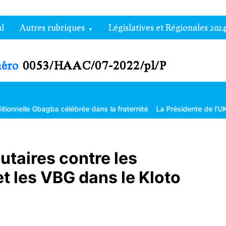
l
Autres rubriques
Législatives et Régionales 2024
bagba célébrée dans la fraternité
La Présidente de l’UK honorée p
taires contre les
t les VBG dans le Kloto