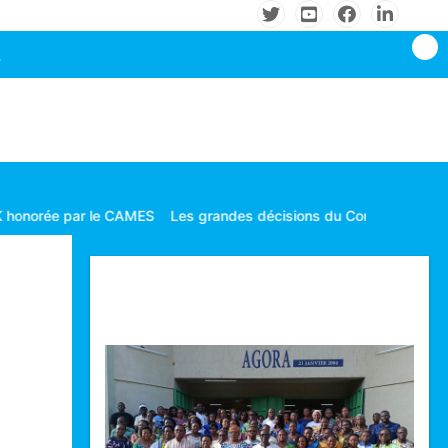
ar le CAMES
Les grandes décisions du Conseil des ministres tenu
Technologie