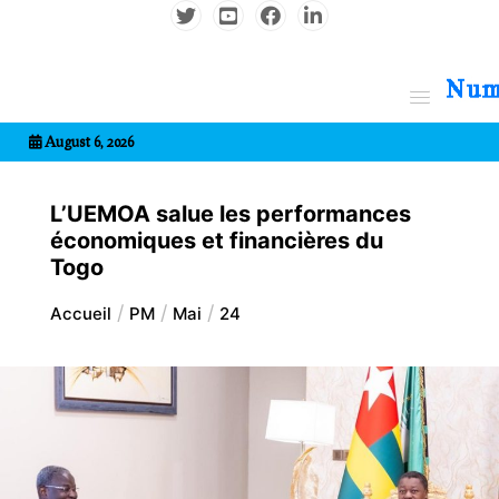
Aller
au
contenu
7entrional
August 6, 2026
L’UEMOA salue les performances
économiques et financières du
Togo
Accueil
PM
Mai
24