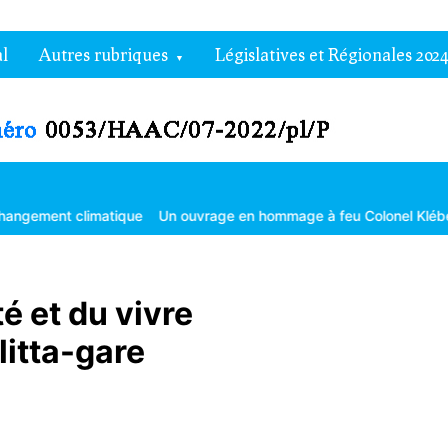
l
Autres rubriques
Législatives et Régionales 2024
limatique
Un ouvrage en hommage à feu Colonel Kléber Dadjo
Go
é et du vivre
litta-gare