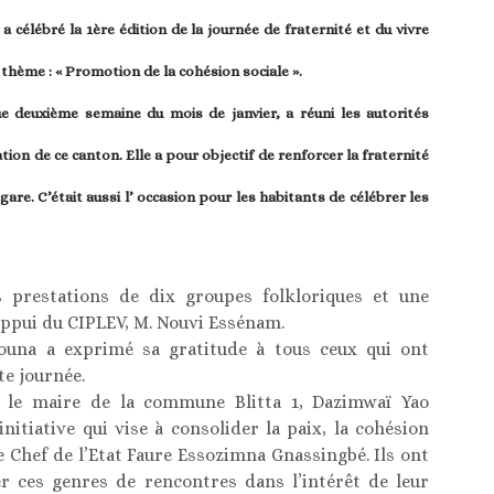
 célébré la 1ère édition de la journée de fraternité et du vivre
 thème : « Promotion de la cohésion sociale ».
e deuxième semaine du mois de janvier, a réuni les autorités
ion de ce canton. Elle a pour objectif de renforcer la fraternité
a-gare. C’était aussi l’ occasion pour les habitants de célébrer les
 prestations de dix groupes folkloriques et une
’appui du CIPLEV, M. Nouvi Essénam.
ouna a exprimé sa gratitude à tous ceux qui ont
te journée.
et le maire de la commune Blitta 1, Dazimwaï Yao
nitiative qui vise à consolider la paix, la cohésion
e Chef de l’Etat Faure Essozimna Gnassingbé. Ils ont
er ces genres de rencontres dans l’intérêt de leur