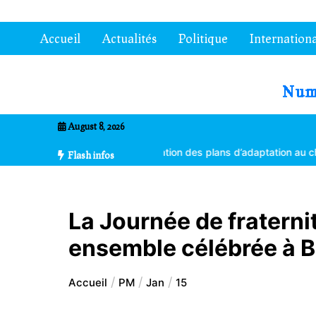
Aller
au
Accueil
Actualités
Politique
Internationa
contenu
7entrional
August 8, 2026
tes formés à la vulgarisation des plans d’adaptation au changement c
Flash infos
La Journée de fraternit
ensemble célébrée à B
Accueil
PM
Jan
15