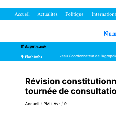
Aller
au
Accueil
Actualités
Politique
Internationa
contenu
7entrional
August 6, 2026
a Bikpéta nommé nouveau Coordonnateur de l’Agropole de Kara
L
Flash infos
Révision constitutionn
tournée de consultati
Accueil
PM
Avr
9