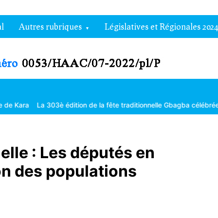
l
Autres rubriques
Législatives et Régionales 2024
a 303è édition de la fête traditionnelle Gbagba célébrée dans la frat
elle : Les députés en
on des populations