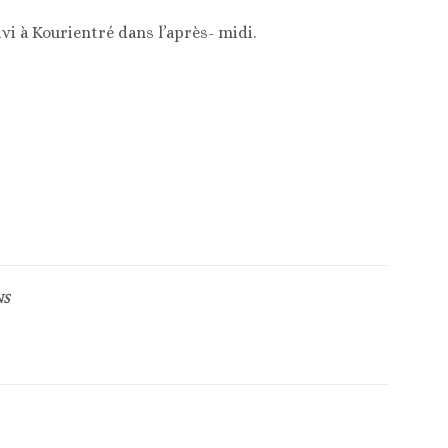
i à Kourientré dans l’après- midi.
NS
Article suivant