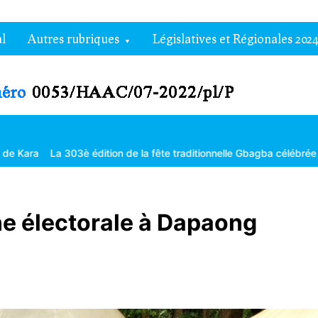
l
Autres rubriques
Législatives et Régionales 2024
 édition de la fête traditionnelle Gbagba célébrée dans la fraternité
e électorale à Dapaong