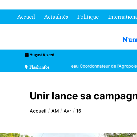
Aller
au
Accueil
Actualités
Politique
Internationa
contenu
7entrional
August 6, 2026
éta nommé nouveau Coordonnateur de l’Agropole de Kara
La 303è
Flash infos
Unir lance sa campagn
Accueil
AM
Avr
16