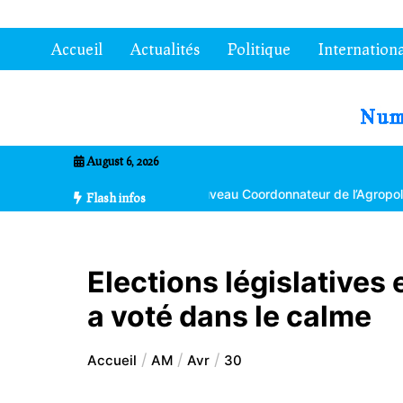
Aller
au
Accueil
Actualités
Politique
Internationa
contenu
7entrional
August 6, 2026
kpéta nommé nouveau Coordonnateur de l’Agropole de Kara
La 30
Flash infos
Elections législatives 
a voté dans le calme
Accueil
AM
Avr
30