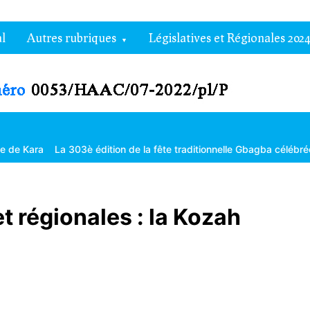
l
Autres rubriques
Législatives et Régionales 2024
3è édition de la fête traditionnelle Gbagba célébrée dans la fraterni
et régionales : la Kozah