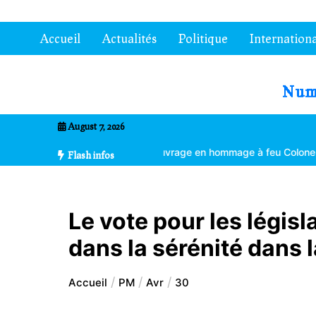
Aller
au
Accueil
Actualités
Politique
Internationa
contenu
7entrional
August 7, 2026
Un ouvrage en hommage à feu Colonel Kléber Dadjo
Gouverneurs 
Flash infos
Le vote pour les législ
dans la sérénité dans 
Accueil
PM
Avr
30