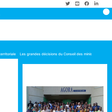
isions du Conseil des ministres tenu le mardi 04 Août 2026 à Lom
Technologie