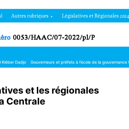
l
Autres rubriques
Législatives et Régionales 2024
et préfets à l’école de la gouvernance territoriale
Les grandes déc
atives et les régionales
la Centrale