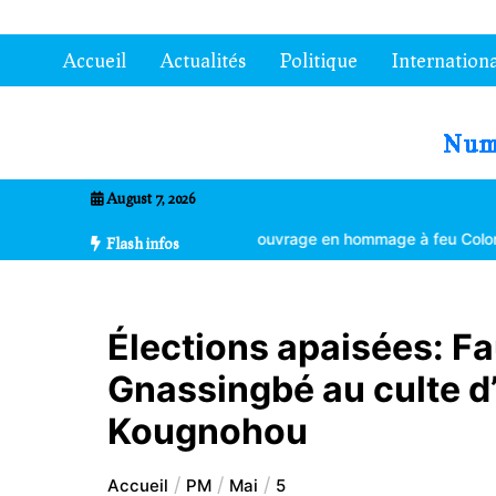
Aller
au
Accueil
Actualités
Politique
Internationa
contenu
7entrional
August 7, 2026
ement climatique
Un ouvrage en hommage à feu Colonel Kléber Dad
Flash infos
Élections apaisées: F
Gnassingbé au culte d’
Kougnohou
Accueil
PM
Mai
5