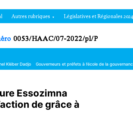
l
Autres rubriques
Législatives et Régionales 2024
jo
Gouverneurs et préfets à l’école de la gouvernance territoriale
aure Essozimna
action de grâce à