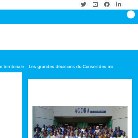
Les grandes décisions du Conseil des ministres tenu le mardi 04 
Technologie