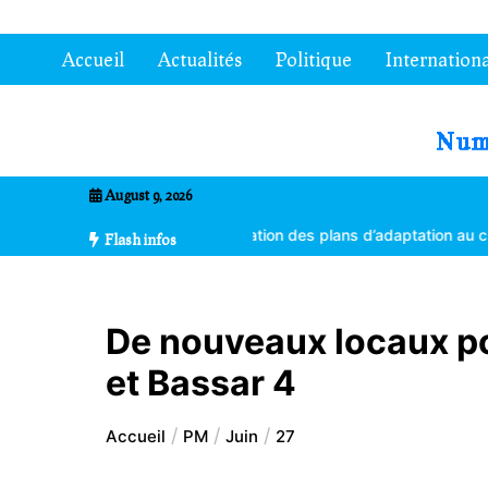
Aller
au
Accueil
Actualités
Politique
Internationa
contenu
7entrional
August 9, 2026
formés à la vulgarisation des plans d’adaptation au changement clima
Flash infos
De nouveaux locaux po
et Bassar 4
Accueil
PM
Juin
27