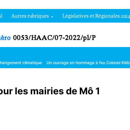
l
Autres rubriques
Législatives et Régionales 2024
tique
Un ouvrage en hommage à feu Colonel Kléber Dadjo
Gouver
ur les mairies de Mô 1