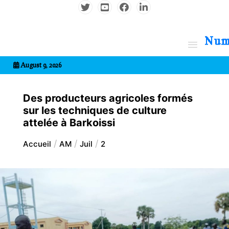
Aller
au
contenu
7entrional
August 9, 2026
Des producteurs agricoles formés
sur les techniques de culture
attelée à Barkoissi
Accueil
AM
Juil
2