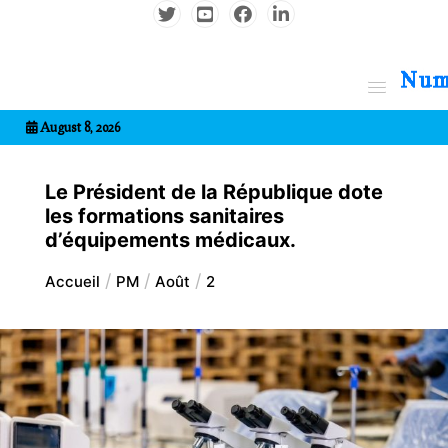
Aller
au
contenu
7entrional
August 8, 2026
Le Président de la République dote
les formations sanitaires
d’équipements médicaux.
Accueil
PM
Août
2