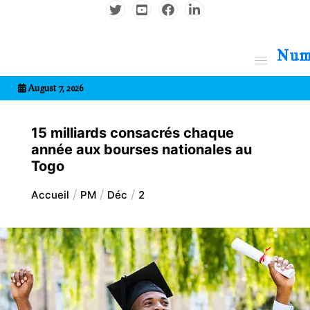
Aller
au
contenu
7entrional
August 7, 2026
15 milliards consacrés chaque
année aux bourses nationales au
Togo
Accueil
PM
Déc
2