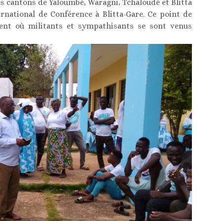
s cantons de Yaloumbè, Waragni, Tchaloudè et Blitta
ernational de Conférence à Blitta-Gare. Ce point de
ent où militants et sympathisants se sont venus