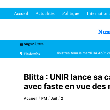
Aller
au
Accueil
Actualités
Politique
Internationa
contenu
7entrional
August 6, 2026
du Conseil des ministres tenu le mardi 04 Août 2026 à Lomé
Anak
Flash infos
Blitta : UNIR lance sa
avec faste en vue des
Accueil
PM
Juil
2