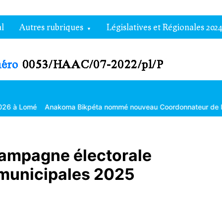
l
Autres rubriques
Législatives et Régionales 2024
oma Bikpéta nommé nouveau Coordonnateur de l’Agropole de Kara
 campagne électorale
 municipales 2025