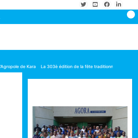
La 303è édition de la fête traditionnelle Gbagba célébrée dans la f
Technologie