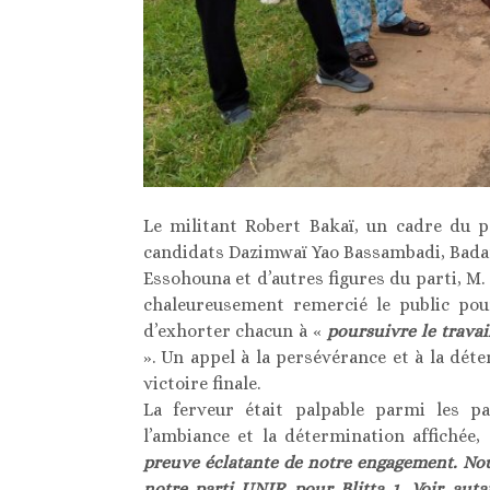
Le militant Robert Bakaï, un cadre du pa
candidats Dazimwaï Yao Bassambadi, Bad
Essohouna et d’autres figures du parti, M. 
chaleureusement remercié le public po
d’exhorter chacun à «
poursuivre le travai
». Un appel à la persévérance et à la dé
victoire finale.
La ferveur était palpable parmi les pa
l’ambiance et la détermination affichée,
preuve éclatante de notre engagement. No
notre parti UNIR pour Blitta 1. Voir aut