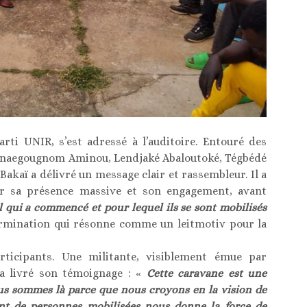
rti UNIR, s’est adressé à l’auditoire. Entouré des
anaegougnom Aminou, Lendjaké Abaloutoké, Tégbédé
Bakaï a délivré un message clair et rassembleur. Il a
ur sa présence massive et son engagement, avant
l qui a commencé et pour lequel ils se sont mobilisés
termination qui résonne comme un leitmotiv pour la
rticipants. Une militante, visiblement émue par
 a livré son témoignage : «
Cette caravane est une
us sommes là parce que nous croyons en la vision de
ant de personnes mobilisées nous donne la force de