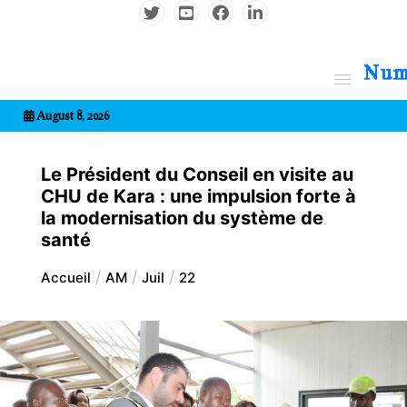
Aller
au
contenu
7entrional
August 8, 2026
Le Président du Conseil en visite au
CHU de Kara : une impulsion forte à
la modernisation du système de
santé
Accueil
AM
Juil
22