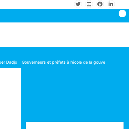
ouverneurs et préfets à l’école de la gouvernance territoriale
Les c