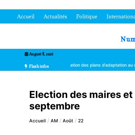
Aller
au
Accueil
Actualités
Politique
Internationa
contenu
7entrional
August 8, 2026
tes formés à la vulgarisation des plans d’adaptation au changement 
Flash infos
Election des maires et
septembre
Accueil
AM
Août
22