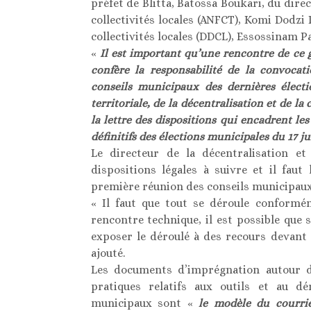
préfet de Blitta, Batossa Boukari, du dire
collectivités locales (ANFCT), Komi Dodzi 
collectivités locales (DDCL), Essossinam Pa
«
Il est important qu’une rencontre de ce ge
confère la responsabilité de la convoca
conseils municipaux des dernières électi
territoriale, de la décentralisation et de la
la lettre des dispositions qui encadrent les
définitifs des élections municipales du 17 ju
Le directeur de la décentralisation et 
dispositions légales à suivre et il fau
première réunion des conseils municipaux
« Il faut que tout se déroule conforméme
rencontre technique, il est possible qu
exposer le déroulé à des recours devant l
ajouté.
Les documents d’imprégnation autour d
pratiques relatifs aux outils et au d
municipaux sont «
le modèle du courri