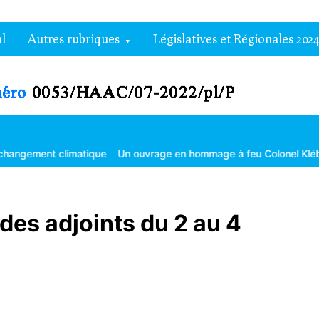
l
Autres rubriques
Législatives et Régionales 2024
climatique
Un ouvrage en hommage à feu Colonel Kléber Dadjo
G
 des adjoints du 2 au 4