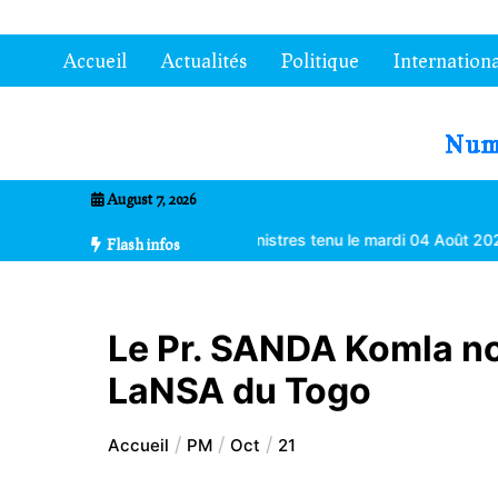
Aller
au
Accueil
Actualités
Politique
Internationa
contenu
7entrional
August 7, 2026
ons du Conseil des ministres tenu le mardi 04 Août 2026 à Lomé
Flash infos
Le Pr. SANDA Komla no
LaNSA du Togo
Accueil
PM
Oct
21