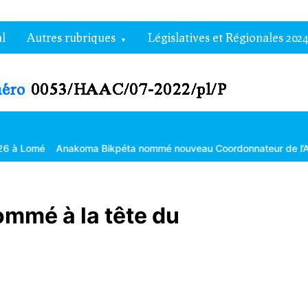
l
Autres rubriques
Législatives et Régionales 2024
Anakoma Bikpéta nommé nouveau Coordonnateur de l’Agropole de K
mmé à la tête du