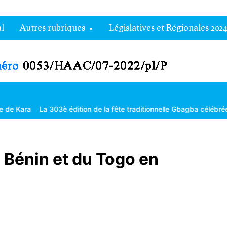
l
Autres rubriques
Législatives et Régionales 2024
a 303è édition de la fête traditionnelle Gbagba célébrée dans la frat
 Bénin et du Togo en