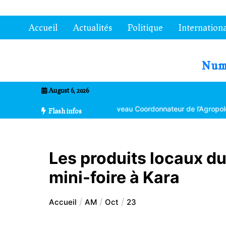
Aller
au
Accueil
Actualités
Politique
Internationa
contenu
7entrional
August 6, 2026
a Bikpéta nommé nouveau Coordonnateur de l’Agropole de Kara
L
Flash infos
Les produits locaux du
mini-foire à Kara
Accueil
AM
Oct
23