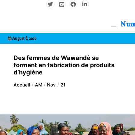
Aller
au
contenu
7entrional
August 8, 2026
Des femmes de Wawandè se
forment en fabrication de produits
d’hygiène
Accueil
AM
Nov
21