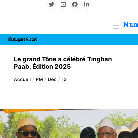
Aller
au
contenu
7entrional
August 6, 2026
Le grand Tône a célébré Tingban
Paab, Édition 2025
Accueil
PM
Déc
13