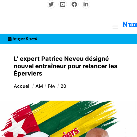
Aller
au
contenu
7entrional
August 8, 2026
L’ expert Patrice Neveu désigné
nouvel entraîneur pour relancer les
Éperviers
Accueil
AM
Fév
20