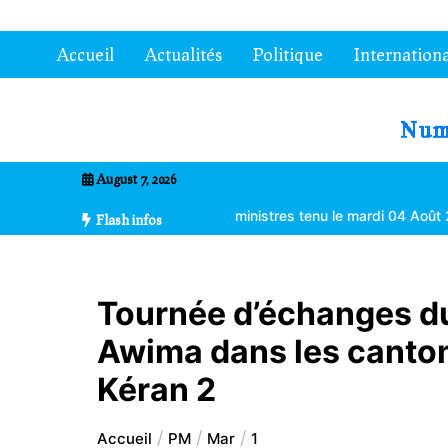
Aller
au
Accueil
Actualités
Politique
Internationa
contenu
7entrional
August 7, 2026
ions du Conseil des ministres tenu le mardi 04 Août 2026 à Lomé
Flash infos
Tournée d’échanges d
Awima dans les canto
Kéran 2
Accueil
PM
Mar
1