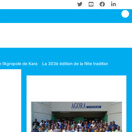
Kara
La 303è édition de la fête traditionnelle Gbagba célébrée dans
Technologie