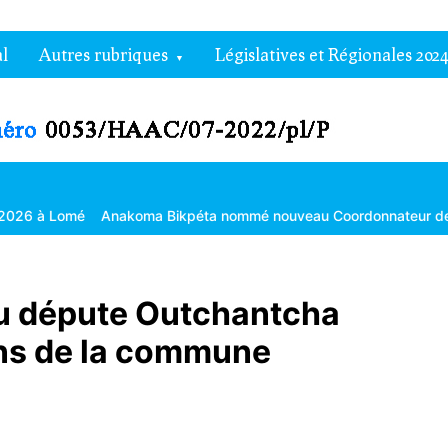
l
Autres rubriques
Législatives et Régionales 2024
Anakoma Bikpéta nommé nouveau Coordonnateur de l’Agropole de 
u députe Outchantcha
ns de la commune